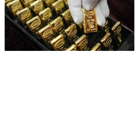
Фото: ӨзА
季度报告显示，哈萨克斯坦国家银行黄金储备增加了15吨。
波兰是2026年第二季度最大的黄金买家。该国在2026年第
二季度增加了51吨黄金储备。
中国购买了33吨黄金，乌兹别克斯坦购买了16吨，哈萨克
斯坦购买了15吨。约旦和捷克共和国的中央银行也分别增加
了6吨黄金储备。
全球各国央行在第二季度共购买了约289吨黄金，比2025年
同期增长了62%。去年同期，黄金购买量约为178吨。