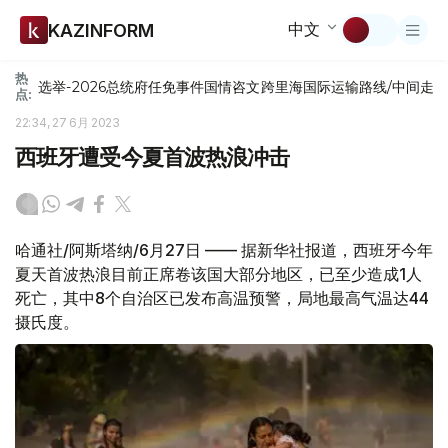
中文
KAZINFORM
热
选举-2026
总统府
任免
事件
国情咨文
跨里海国际运输路线/中间走
点:
22:34, 27 6月 2023
西班牙遭受今夏首波热浪冲击
哈通社/阿斯塔纳/6月27日 —— 据新华社报道，西班牙今年
夏天首波热浪目前正席卷该国大部分地区，已至少造成1人
死亡，其中8个自治区已发布高温预警，局地最高气温达44
摄氏度。