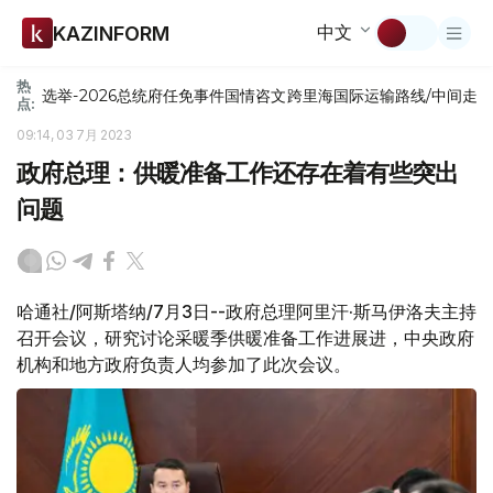
中文
KAZINFORM
热
选举-2026
总统府
任免
事件
国情咨文
跨里海国际运输路线/中间走
点:
09:14, 03 7月 2023
政府总理：供暖准备工作还存在着有些突出
问题
哈通社/阿斯塔纳/7月3日--政府总理阿里汗·斯马伊洛夫主持
召开会议，研究讨论采暖季供暖准备工作进展进，中央政府
机构和地方政府负责人均参加了此次会议。