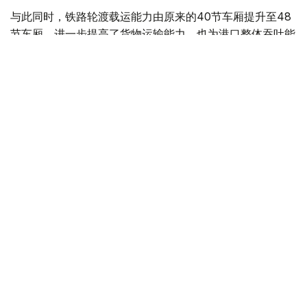
与此同时，铁路轮渡载运能力由原来的40节车厢提升至48
节车厢，进一步提高了货物运输能力，也为港口整体吞吐能
力的提升提供了有力支撑。
Photo credit: The Kazakh Ministry of Transport
基础设施升级进一步巩固了库雷克港作为跨里海国际运输路
线重要节点的地位，为释放哈萨克斯坦过境运输潜力创造了