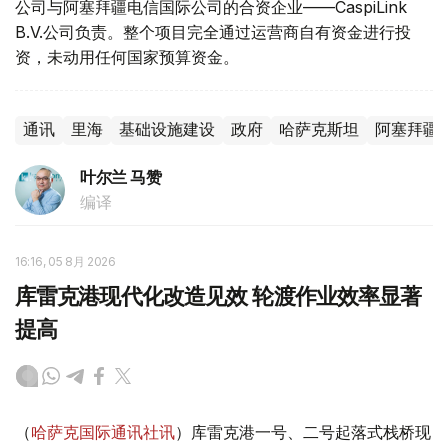
公司与阿塞拜疆电信国际公司的合资企业——CaspiLink
B.V.公司负责。整个项目完全通过运营商自有资金进行投
资，未动用任何国家预算资金。
通讯
里海
基础设施建设
政府
哈萨克斯坦
阿塞拜疆
叶尔兰 马赞
编译
16:16, 05 8月 2026
库雷克港现代化改造见效 轮渡作业效率显著
提高
（
哈萨克国际通讯社讯
）库雷克港一号、二号起落式栈桥现