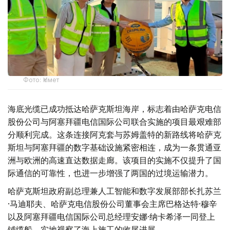
Фото: Үкімет
海底光缆已成功抵达哈萨克斯坦海岸，标志着由哈萨克电信
股份公司与阿塞拜疆电信国际公司联合实施的项目最艰难部
分顺利完成。这条连接阿克套与苏姆盖特的新路线将哈萨克
斯坦与阿塞拜疆的数字基础设施紧密相连，成为一条贯通亚
洲与欧洲的高速直达数据走廊。该项目的实施不仅提升了国
际通信的可靠性，也进一步增强了两国的过境运输潜力。
哈萨克斯坦政府副总理兼人工智能和数字发展部部长扎苏兰
·马迪耶夫、哈萨克电信股份公司董事会主席巴格达特·穆辛
以及阿塞拜疆电信国际公司总经理安娜·纳卡希泽一同登上
铺缆船，实地视察了海上施工的收尾进展。