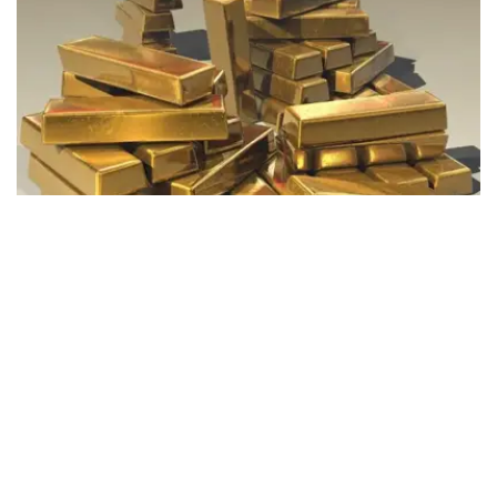
Фото: Pixabay
据哈萨克斯坦国家银行公布的数据，目前1克黄金价格为
61889.33坚戈。
相比一周前的61925.12坚戈，每克下跌35.79坚戈。
世界黄金协会数据显示，2026年上半年国际黄金市场波动
明显。今年1月，国际金价曾12次刷新历史纪录，最高升至
每金衡盎司5405美元；但到6月，金价一度回落至每金衡盎