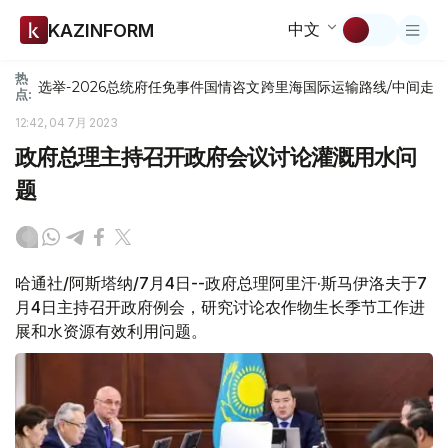
中文
KAZINFORM
热
选举-2026
总统府
任免
事件
国情咨文
跨里海国际运输路线/中间走
点:
12:42, 04 7月 2023
政府总理主持召开政府会议讨论灌溉用水问
题
哈通社/阿斯塔纳/7月4日--政府总理阿里汗·斯马伊洛夫于7
月4日主持召开政府例会，研究讨论农作物生长季节工作进
展和水资源有效利用问题。