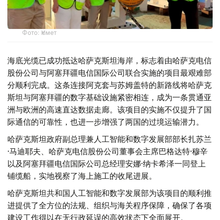
Фото: Үкімет
海底光缆已成功抵达哈萨克斯坦海岸，标志着由哈萨克电信
股份公司与阿塞拜疆电信国际公司联合实施的项目最艰难部
分顺利完成。这条连接阿克套与苏姆盖特的新路线将哈萨克
斯坦与阿塞拜疆的数字基础设施紧密相连，成为一条贯通亚
洲与欧洲的高速直达数据走廊。该项目的实施不仅提升了国
际通信的可靠性，也进一步增强了两国的过境运输潜力。
哈萨克斯坦政府副总理兼人工智能和数字发展部部长扎苏兰
·马迪耶夫、哈萨克电信股份公司董事会主席巴格达特·穆辛
以及阿塞拜疆电信国际公司总经理安娜·纳卡希泽一同登上
铺缆船，实地视察了海上施工的收尾进展。
哈萨克斯坦共和国人工智能和数字发展部为该项目的顺利推
进提供了全方位的法规、组织与海关程序保障，确保了各项
建设工作得以在无行政延误的高效状态下全面展开。