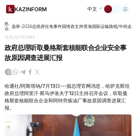
中文
KAZINFORM
热
选举-2026
总统府
任免
事件
国情咨文
跨里海国际运输路线/中间走
点:
10:31, 13 7月 2023
政府总理听取曼格斯套核能联合企业安全事
故原因调查进展汇报
哈通社/阿斯塔纳/7月13日---据总理官网消息，哈萨克斯坦
政府总理阿里汗·斯马伊洛夫于12日主持召开会议，听取曼
格斯套核能联合企业和阿特劳炼油厂事故原因调查进展汇
报。