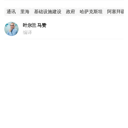
通讯
里海
基础设施建设
政府
哈萨克斯坦
阿塞拜疆
叶尔兰 马赞
编译
16:55, 04 8月 2026
阿尔曼·沙卡利耶夫：哈萨克斯坦将成为陆地
上的新加坡
（
哈萨克国际通讯社讯
）哈萨克斯坦贸易和一体化部部长阿
尔曼·沙卡利耶夫4日在政府会议结束后召开的新闻发布会上
表示，世界贸易格局的变化或将有助于扩大哈萨克斯坦的出
口机遇。