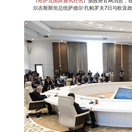
（
哈萨克国际通讯社讯
）据政府官网消息，
尔吉斯斯坦总统萨德尔·扎帕罗夫7日与欧亚