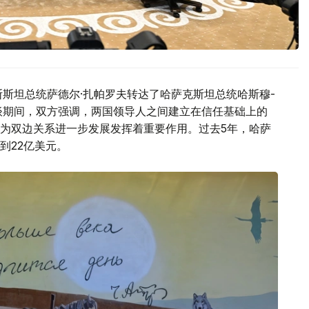
斯斯坦总统萨德尔·扎帕罗夫转达了哈萨克斯坦总统哈斯穆-
谈期间，双方强调，两国领导人之间建立在信任基础上的
为双边关系进一步发展发挥着重要作用。过去5年，哈萨
到22亿美元。