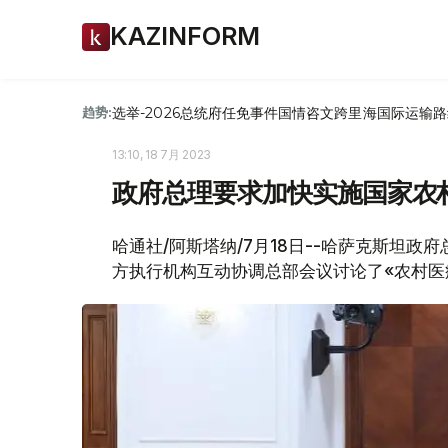
KAZINFORM
选举-2026
总统府
任免
事件
国情咨文
跨里海国际运输路
趋势:
13:10, 18 7月 2023
政府总理要求加快实施国家农
哈通社/阿斯塔纳/7月18日--哈萨克斯坦
方执行机构互动协调总部会议讨论了«农村医