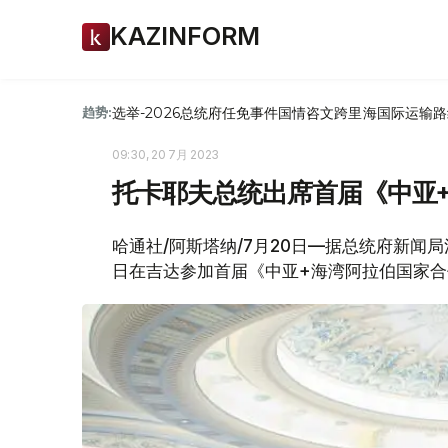
KAZINFORM
选举-2026
总统府
任免
事件
国情咨文
跨里海国际运输路
趋势:
09:30, 20 7月 2023
托卡耶夫总统出席首届《中亚
哈通社/阿斯塔纳/7月20日—据总统府新闻
日在吉达参加首届《中亚+海湾阿拉伯国家