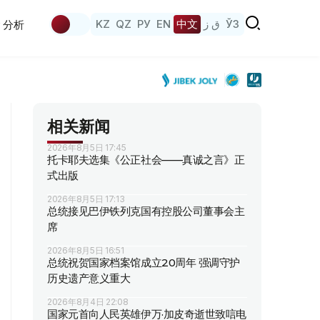
KZ
QZ
РУ
EN
中文
ق ز
ЎЗ
分析
相关新闻
2026年8月5日 17:45
托卡耶夫选集《公正社会——真诚之言》正
式出版
2026年8月5日 17:13
总统接见巴伊铁列克国有控股公司董事会主
席
2026年8月5日 16:51
总统祝贺国家档案馆成立20周年 强调守护
历史遗产意义重大
2026年8月4日 22:08
国家元首向人民英雄伊万·加皮奇逝世致唁电