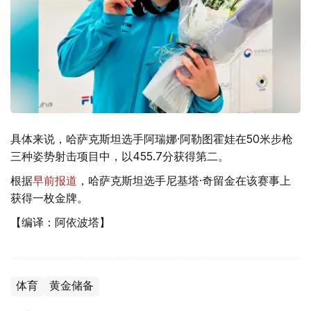
具体来说，哈萨克斯坦选手阿瑞娜·阿勒图霍娃在50米步枪
三种姿势射击项目中，以455.7分获得第二。
根据
早前报道
，哈萨克斯坦选手尼基塔·奇留金在该赛事上
获得一枚金牌。
【编译：阿依波塔】
体育
黄金储备