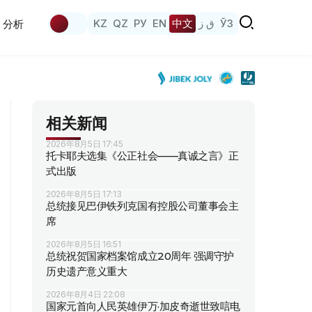
KZ
QZ
РУ
EN
中文
ق ز
ЎЗ
分析
相关新闻
2026年8月5日 17:45
托卡耶夫选集《公正社会——真诚之言》正
式出版
2026年8月5日 17:13
总统接见巴伊铁列克国有控股公司董事会主
席
2026年8月5日 16:51
总统祝贺国家档案馆成立20周年 强调守护
历史遗产意义重大
2026年8月4日 22:08
国家元首向人民英雄伊万·加皮奇逝世致唁电