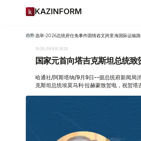
KAZINFORM
选举-2026
总统府
任免
事件
国情咨文
跨里海国际运输路
趋势:
10:20, 09 9月 2023
国家元首向塔吉克斯坦总统致
哈通社/阿斯塔纳/9月9日--据总统府新闻
克斯坦总统埃莫马利·拉赫蒙致贺电，祝贺塔