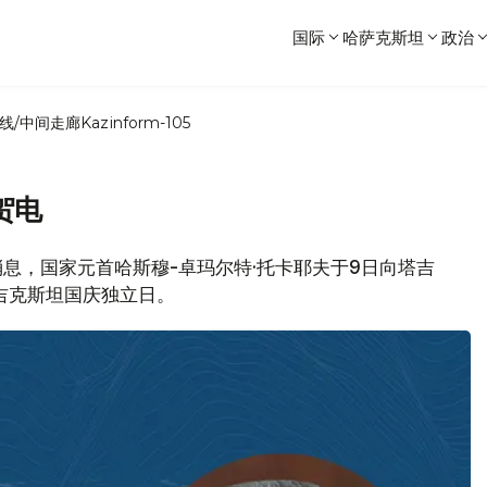
国际
哈萨克斯坦
政治
线/中间走廊
Kazinform-105
贺电
局消息，国家元首哈斯穆-卓玛尔特·托卡耶夫于9日向塔吉
吉克斯坦国庆独立日。