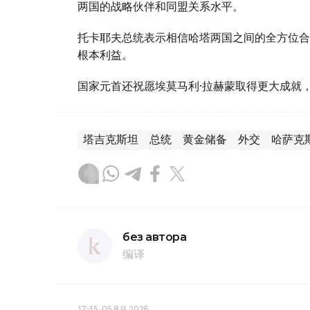
两国的战略伙伴和同盟关系水平。
托卡耶夫总统表示相信哈塔两国之间的全方位合
根本利益。
国家元首还祝愿埃莫马利·拉赫蒙取得更大成就
塔吉克斯坦
总统
黄金储备
外交
哈萨克
без автора
编译
17:45, 05 8月 2026