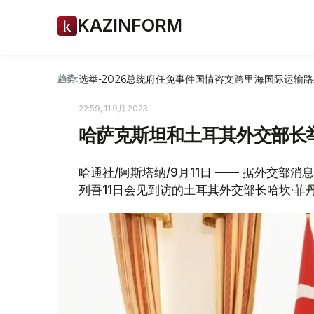
KAZINFORM
选举-2026
总统府
任免
事件
国情咨文
跨里海国际运输路
趋势:
22:59, 11 9月 2023
哈萨克斯坦和土耳其外交部长
哈通社/阿斯塔纳/9月11日 —— 据外交部
列吾11日会见到访的土耳其外交部长哈坎·菲