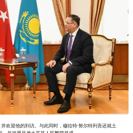
，并欢迎他的到访。与此同时，穆拉特·努尔特列吾还就土