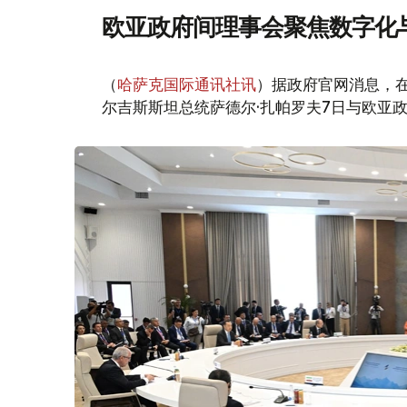
欧亚政府间理事会聚焦数字化
（
哈萨克国际通讯社讯
）据政府官网消息，
尔吉斯斯坦总统萨德尔·扎帕罗夫7日与欧亚