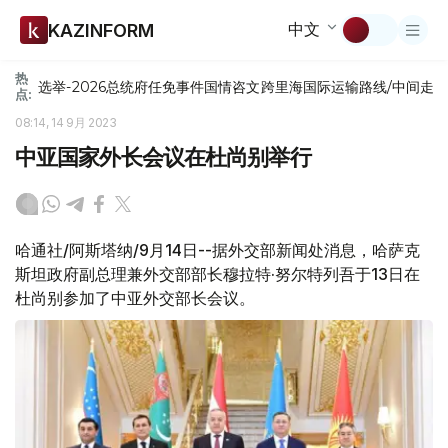
中文
KAZINFORM
热
选举-2026
总统府
任免
事件
国情咨文
跨里海国际运输路线/中间走
点:
08:14, 14 9月 2023
中亚国家外长会议在杜尚别举行
哈通社/阿斯塔纳/9月14日--据外交部新闻处消息，哈萨克
斯坦政府副总理兼外交部部长穆拉特·努尔特列吾于13日在
杜尚别参加了中亚外交部长会议。