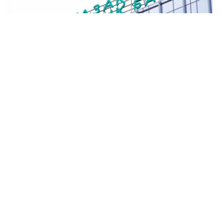
Фото: Солтан Жексенбеков / Kazinform
哈萨克斯坦国家银行指出，年度通胀率已连续9个月下降，
今年6月为10.3%，较5月的10.4%进一步回落。
沙拉耶夫表示，此前在17%至18%的基准利率水平下，资金
成本居高不下。一方面，银行存款能够提供较高收益，债券
等金融工具具有较强吸引力；另一方面，企业融资成本较
高。因此，不少投资者更倾向于将资金配置在存款及其他较
为稳健的金融工具中，房地产市场需求则受到一定抑制。
- 将基准利率降至16.75%暂时不会从根本上改变市
场状况，但这是一个初步信号，表明经济中的资金成