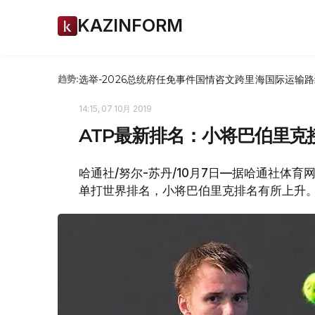
KAZINFORM
选举-2026
总统府
任免
事件
国情咨文
跨里海国际运输路
趋势:
14:15, 07 10月 2019
ATP最新排名：小将巴伯里克
哈通社/努尔-苏丹/10月7日—据哈通社体
单打世界排名，小将巴伯里克排名有所上升