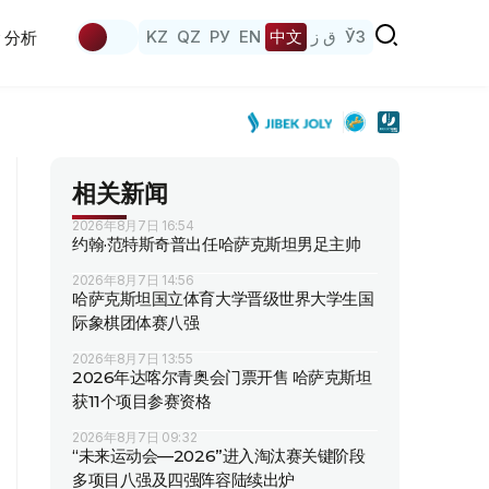
KZ
QZ
РУ
EN
中文
ق ز
ЎЗ
分析
相关新闻
2026年8月7日 16:54
约翰·范特斯奇普出任哈萨克斯坦男足主帅
2026年8月7日 14:56
哈萨克斯坦国立体育大学晋级世界大学生国
际象棋团体赛八强
2026年8月7日 13:55
2026年达喀尔青奥会门票开售 哈萨克斯坦
获11个项目参赛资格
2026年8月7日 09:32
“未来运动会—2026”进入淘汰赛关键阶段
多项目八强及四强阵容陆续出炉