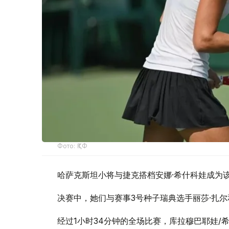
Фото: ҚТФ
哈萨克斯坦小将与捷克搭档安娜·希什科娃成为
决赛中，她们与赛事3号种子瑞典选手丽莎·扎尔
经过1小时34分钟的全场比赛，库拉穆巴耶娃/希