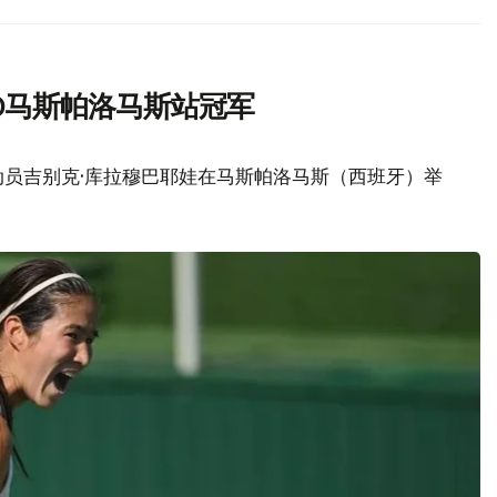
00马斯帕洛马斯站冠军
动员吉别克·库拉穆巴耶娃在马斯帕洛马斯（西班牙）举