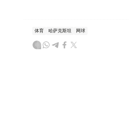
体育
哈萨克斯坦
网球
木合塔尔 哈力木拉
编译
12:54, 27 7月 2026
哈萨克斯坦网球选手库拉穆巴耶