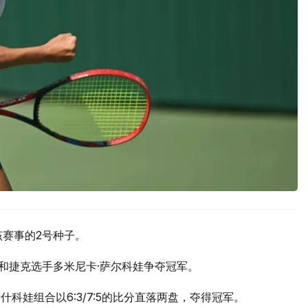
该赛事的2号种子。
和捷克选手多米尼卡·萨尔科娃争夺冠军。
什科娃组合以6:3/7:5的比分直落两盘，夺得冠军。