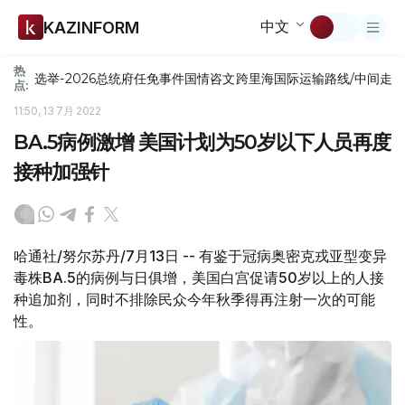
中文
KAZINFORM
热
选举-2026
总统府
任免
事件
国情咨文
跨里海国际运输路线/中间走
点:
11:50, 13 7月 2022
BA.5病例激增 美国计划为50岁以下人员再度
接种加强针
哈通社/努尔苏丹/7月13日 -- 有鉴于冠病奥密克戎亚型变异
毒株BA.5的病例与日俱增，美国白宫促请50岁以上的人接
种追加剂，同时不排除民众今年秋季得再注射一次的可能
性。