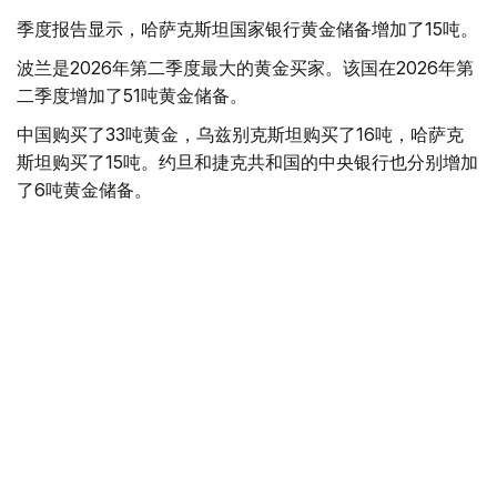
季度报告显示，哈萨克斯坦国家银行黄金储备增加了15吨。
波兰是2026年第二季度最大的黄金买家。该国在2026年第
二季度增加了51吨黄金储备。
中国购买了33吨黄金，乌兹别克斯坦购买了16吨，哈萨克
斯坦购买了15吨。约旦和捷克共和国的中央银行也分别增加
了6吨黄金储备。
全球各国央行在第二季度共购买了约289吨黄金，比2025年
同期增长了62%。去年同期，黄金购买量约为178吨。
世界黄金协会称，黄金需求的增长受到地缘政治不确定性、
本季度贵金属价格下跌，以及各国寻求国际储备多元化等因
素的影响。
根据该协会进行的一项调查，89%的央行行长预计未来一
年全球黄金储备量将会增加。45%的受访者表示，他们的
国家计划增加黄金储备。