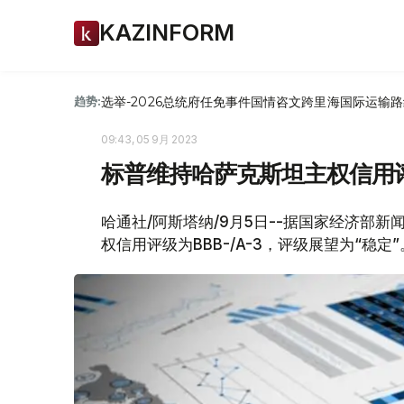
KAZINFORM
选举-2026
总统府
任免
事件
国情咨文
跨里海国际运输路
趋势:
09:43, 05 9月 2023
标普维持哈萨克斯坦主权信用评级为
哈通社/阿斯塔纳/9月5日--据国家经济部
权信用评级为BBB-/A-3，评级展望为“稳定”