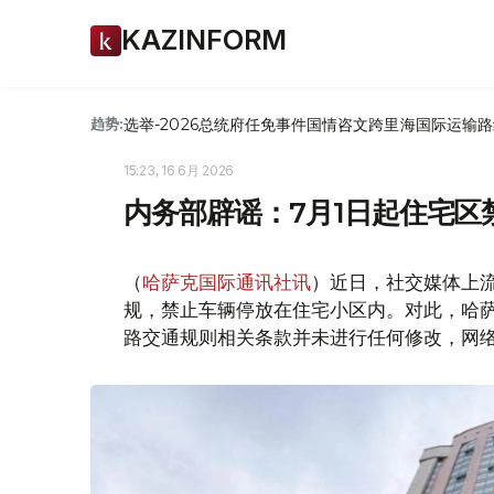
KAZINFORM
选举-2026
总统府
任免
事件
国情咨文
跨里海国际运输路
趋势:
15:23, 16 6月 2026
内务部辟谣：7月1日起住宅区
（
哈萨克国际通讯社讯
）近日，社交媒体上流
规，禁止车辆停放在住宅小区内。对此，哈萨克斯
路交通规则相关条款并未进行任何修改，网