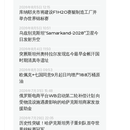
2026年8月5日 12:15
库纳耶夫市将建设F1H2O赛艇制造工厂并
举办世界锦标赛
2026年8月5日 10:51
乌兹别克斯坦“Samarkand-2028”卫星今
日发射升空
2026年8月4日 11:50
突厥斯坦州奥特拉尔发现迄今最早金帐汗国
时期清真寺遗址
2026年8月3日 09:53
欧佩克+七国同意9月起日均增产18.8万桶原
油
2026年7月31日 15:48
俄罗斯电商平台WB启动第二轮补偿计划 向
受物流设施遇袭影响的哈萨克斯坦商家发放
援助金
2026年7月29日 22:05
历史性突破！哈萨克斯坦男子重剑队首夺世
界锦标赛冠军