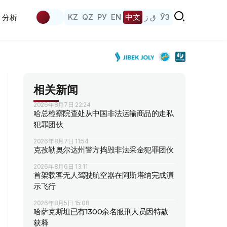
KZ
QZ
РУ
EN
中文
ق ز
ЎЗ
分析
相关新闻
2026年8月7日 22:24
哈总检察院查处从中国非法运输商品的走私
犯罪团伙
2026年8月7日 11:54
克孜勒奥尔达州警方捣毁非法采金犯罪团伙
2026年8月6日 13:11
首架载客无人驾驶航空器在阿斯塔纳完成演
示飞行
2026年8月5日 15:08
哈萨克斯坦已有1300余名服刑人员因特赦
获释