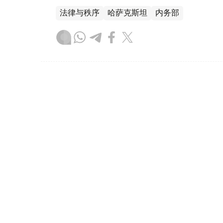
法律与秩序
哈萨克斯坦
内务部
木合塔尔 木拉提
编译
15:53, 30 7月 2026
近3万名外国人通过简化程序获
族侨胞
（哈萨克国际通讯社讯）哈萨克斯坦内务部
加入哈萨克斯坦国籍都必须在境内连续居住