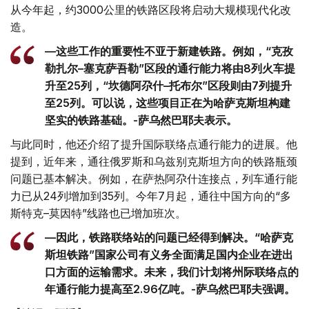
从今年起，约3000公里的铁路区段将启动大规模现代化改
造。
—这些工作的重要性不亚于新建铁路。例如，“克孜
勒扎尔–塞克萨吾勒”区段的通行能力将由8列火车提
升至25列，“坎德阿尕什–托布尔”区段则由7列提升
至25列。可以说，这些项目正在为哈萨克斯坦构建
坚实的铁路基础。-萨乌然巴耶夫表示。
与此同时，他还介绍了提升国际联络点通行能力的进展。他
提到，近年来，通往俄罗斯和乌兹别克斯坦方向的铁路瓶颈
问题已基本解决。例如，在萨热阿尕什连接点，列车通行能
力已从24列增加到35列。今年7月起，通往中国方向的“多
斯特克–莫因特”线路也已增加班次。
—因此，铁路联络站的问题已经得到解决。“哈萨克
斯坦铁路”国家公司有义务全面满足国内企业在进出
口方面的运输需求。未来，我们计划将州际联络点的
年通行能力提高至2.96亿吨。-萨乌然巴耶夫强调。