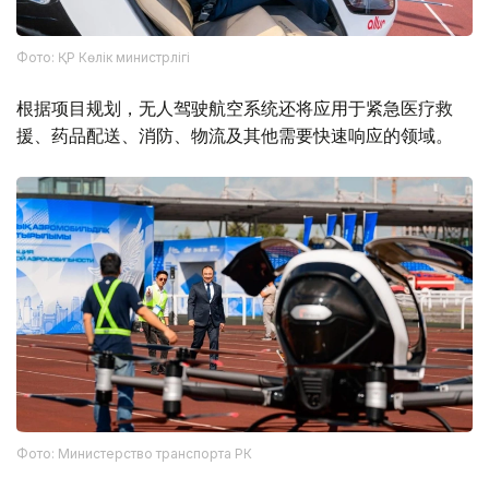
Фото: ҚР Көлік министрлігі
根据项目规划，无人驾驶航空系统还将应用于紧急医疗救
援、药品配送、消防、物流及其他需要快速响应的领域。
Фото: Министерство транспорта РК