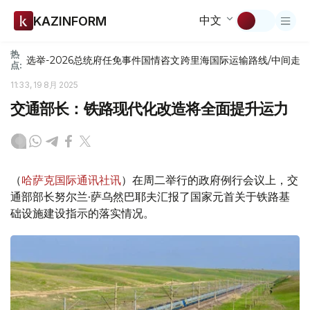
中文
KAZINFORM
热
选举-2026
总统府
任免
事件
国情咨文
跨里海国际运输路线/中间走
点:
11:33, 19 8月 2025
交通部长：铁路现代化改造将全面提升运力
（
哈萨克国际通讯社讯
）在周二举行的政府例行会议上，交
通部部长努尔兰·萨乌然巴耶夫汇报了国家元首关于铁路基
础设施建设指示的落实情况。