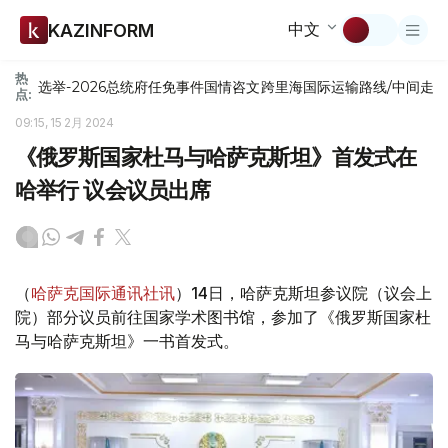
中文
KAZINFORM
热
选举-2026
总统府
任免
事件
国情咨文
跨里海国际运输路线/中间走
点:
09:15, 15 2月 2024
《俄罗斯国家杜马与哈萨克斯坦》首发式在
哈举行 议会议员出席
（
哈萨克国际通讯社讯
）14日，哈萨克斯坦参议院（议会上
院）部分议员前往国家学术图书馆，参加了《俄罗斯国家杜
马与哈萨克斯坦》一书首发式。