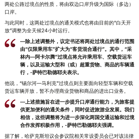
两处公路过境点的性质，将由双边口岸升级为国际（多边）
口岸。
与此同时，这两处过境点的通关模式也将由目前的“白天开
放”调整为全天候24小时运行。
—除上述调整外，议定书还将两处过境点的通行范围
由“仅限乘用车”扩大为“客货混合通行”。其中，“采
林内—阿卡尔腾”过境点将允许乘用车、空载货运车
辆，以及运输大型和（或）超重货物、商品的车辆通
行，-萨特巴勒德耶夫表示。
他说，“锡尔河—马利克”过境点则主要面向轻型车辆和空载
货运车辆开放，暂不办理商业货物和商品的进出口业务。
—上述措施旨在进一步提升口岸通行能力，为旅客提
供更加便利的通关条件，同时促进旅游业发展。我们
相信，这些调整将为进一步深化两国交通运输和过境
合作发挥积极作用，-萨特巴勒德耶夫强调。
据了解，哈萨克斯坦议会参议院相关常设委员会已对该法律