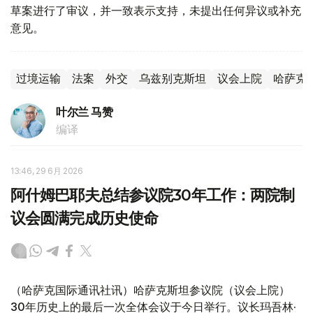
草案进行了审议，并一致表示支持，未提出任何异议或补充
意见。
过境运输
法案
外交
乌兹别克斯坦
议会上院
哈萨克
叶尔兰 马赞
编译
13:46, 29 6月 2026
阿什姆巴耶夫总结参议院30年工作：两院制
议会圆满完成历史使命
（哈萨克国际通讯社讯）哈萨克斯坦参议院（议会上院）
30年历史上的最后一次全体会议于今日举行。议长玛吾林·