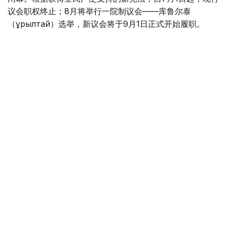
议会职权终止；8月将举行一院制议会——库鲁尔泰
（Құрылтай）选举，新议会将于9月1日正式开始履职。
他说，建立在1995年宪法基础上的两院制议会将圆满完成
30年的历史使命，这将成为开启国家发展新阶段的重要时
刻。由总统哈斯穆-卓玛尔特·托卡耶夫倡议制定的新宪法，
将进一步推动国家政治体制现代化，为国家持续发展奠定坚
实基础。
阿什姆巴耶夫指出，改革的根本目标是巩固国家独立，建设
“公正的哈萨克斯坦”，不断提高人民生活质量。他表示，相
信国家未来将继续发展壮大，不断迈上新的台阶。
他表示，过去30年来，两院制议会始终保持高效、有序运
行，在国家发展进程中通过了一系列具有历史意义的法律和
决策。参议院始终坚持“强有力的总统-有影响力的议会-负
责任的政府”原则，认真履行宪法赋予的各项职责。
据介绍，30年来，参议院共举行890余次全体会议，通过
3500多部法律，其中350余部由议员提出，约占全部法律的