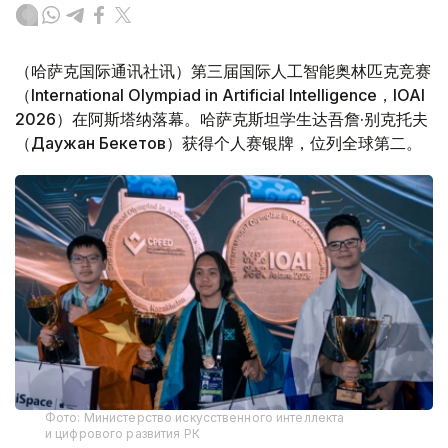
（哈萨克国际通讯社讯）第三届国际人工智能奥林匹克竞赛
（International Olympiad in Artificial Intelligence，IOAI
2026）在阿斯塔纳落幕。哈萨克斯坦学生达吾詹·别克托夫
（Даужан Бекетов）获得个人赛银牌，位列全球第二。
Фото: Министерство искусственного интеллекта
и цифрового развития РК