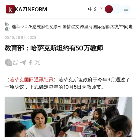
中文
KAZINFORM
热
选举-2026
总统府
任免
事件
国情咨文
跨里海国际运输路线/中间走
点:
08:16, 26 9月 2023
教育部：哈萨克斯坦约有50万教师
（
哈萨克国际通讯社讯
）哈萨克斯坦政府于今年3月通过了
一项决议，正式确定每年的10月5日为教师节。