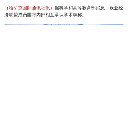
（
哈萨克国际通讯社讯
）据科学和高等教育部消息，欧亚经
济联盟成员国将内部相互承认学术职称。
Фото: Сауда және интеграция министрлігі
8月6日至7日，在欧亚政府间理事会会议上，欧亚经济联盟
成员国政府首脑签署了关于相互承认欧亚经济联盟成员国学
术职称文件的协议。