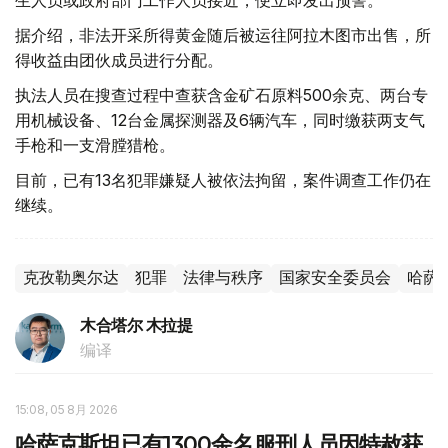
生人员或政府部门工作人员接近，便立即发出预警。
据介绍，非法开采所得黄金随后被运往阿拉木图市出售，所
得收益由团伙成员进行分配。
执法人员在搜查过程中查获含金矿石原料500余克、两台专
用机械设备、12台金属探测器及6辆汽车，同时缴获两支气
手枪和一支滑膛猎枪。
目前，已有13名犯罪嫌疑人被依法拘留，案件调查工作仍在
继续。
克孜勒奥尔达
犯罪
法律与秩序
国家安全委员会
哈萨
木合塔尔 木拉提
编译
15:08, 05 8月 2026
哈萨克斯坦已有1300余名服刑人员因特赦获