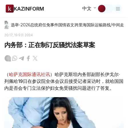
中文
KAZINFORM
热
选举-2026
总统府
任免
事件
国情咨文
跨里海国际运输路线/中间走
点:
20:17, 19 9月 2024
内务部：正在制订反骚扰法案草案
（
哈萨克国际通讯社讯
）哈萨克斯坦内务部副部长伊戈尔·
列佩哈19日在参议院全体会议后接受记者采访时，就哈国国
内是否会专门立法保护妇女免受骚扰问题进行了答复。