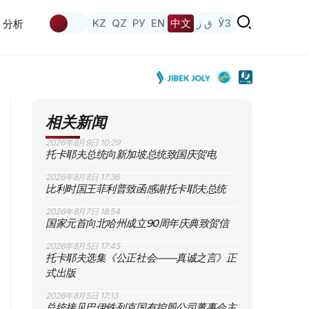
KZ
QZ
РУ
EN
中文
ق ز
ЎЗ
分析
相关新闻
2026年8月9日 10:29
托卡耶夫总统向新加坡总统致国庆贺电
2026年8月8日 17:36
比利时国王菲利普致函感谢托卡耶夫总统
2026年8月7日 18:54
国家元首向北哈州成立90周年庆典致贺信
2026年8月5日 17:45
托卡耶夫选集《公正社会——真诚之言》正
式出版
2026年8月5日 17:13
总统接见巴伊铁列克国有控股公司董事会主