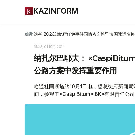
KAZINFORM
选举-2026
总统府
任免
事件
国情咨文
跨里海国际运输路
趋势:
15:23, 01 10月 2014
纳扎尔巴耶夫： «CaspiBit
公路方案中发挥重要作用
哈通社阿斯塔纳10月1日电，据总统府新闻
间，参观了«CaspiBitum» БК»有限责任