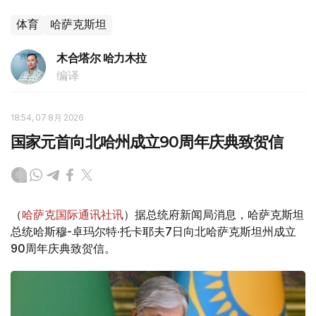
体育
哈萨克斯坦
木合塔尔 哈力木拉
编译
18:54, 07 8月 2026
国家元首向北哈州成立90周年庆典致贺信
（
哈萨克国际通讯社讯
）据总统府新闻局消息，哈萨克斯坦
总统哈斯穆-卓玛尔特·托卡耶夫7日向北哈萨克斯坦州成立
90周年庆典致贺信。