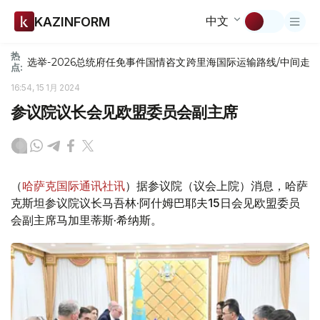
中文
KAZINFORM
热
选举-2026
总统府
任免
事件
国情咨文
跨里海国际运输路线/中间走
点:
16:54, 15 1月 2024
参议院议长会见欧盟委员会副主席
（
哈萨克国际通讯社讯
）据参议院（议会上院）消息，哈萨
克斯坦参议院议长马吾林·阿什姆巴耶夫15日会见欧盟委员
会副主席马加里蒂斯·希纳斯。