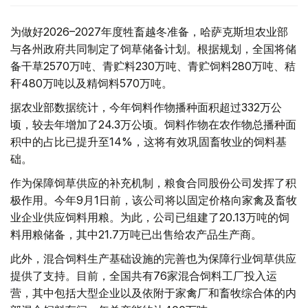
为做好2026–2027年度牲畜越冬准备，哈萨克斯坦农业部
与各州政府共同制定了饲草储备计划。根据规划，全国将储
备干草2570万吨、青贮料230万吨、青贮饲料280万吨、秸
秆480万吨以及精饲料570万吨。
据农业部数据统计，今年饲料作物播种面积超过332万公
顷，较去年增加了24.3万公顷。饲料作物在农作物总播种面
积中的占比已提升至14%，这将有效巩固畜牧业的饲料基
础。
作为保障饲草供应的补充机制，粮食合同股份公司发挥了积
极作用。今年9月1日前，该公司将以固定价格向家禽及畜牧
业企业供应饲料用粮。为此，公司已组建了20.13万吨的饲
料用粮储备，其中21.7万吨已出售给农产品生产商。
此外，混合饲料生产基础设施的完善也为保障行业饲草供应
提供了支持。目前，全国共有76家混合饲料工厂投入运
营，其中包括大型企业以及依附于家禽厂和畜牧综合体的内