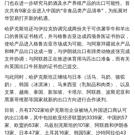
门也在进一步研究马奶酒及水产养殖产品的出口可能性。首
次共有9家企业进入中国的“非食品类产品清单”，为拓展对
华贸易打开新的机遇。
哈萨克斯坦还与伊拉克协调完成两份关于可供屠宰牛和羊出
口的兽医证书格式，并与格鲁吉亚达成四项兽医证书协议，
使哈产品进入格鲁吉亚市场成为可能。与阿塞拜疆就水产品
和蜂产品出口达成一致，与伊朗就出口有蹄类动物皮张完成
文件协调；与阿联酋正在推进体育用马匹出口准备，而有关
向英国出口牛胚胎的证书也已提交。
与此同时，哈萨克斯坦正继续与日本（活马、马奶、骆驼
奶）、韩国（冰淇淋）、马来西亚（乳制品和肉类）、以及
文莱、越南、泰国、新加坡、卡塔尔、阿联酋、波斯尼亚和
黑塞哥维那等国家就新的出口方向进行合作谈判。
目前，共有3702家哈萨克斯坦企业被纳入外国进口商认可
的出口清单，其中包括欧亚经济联盟的3339家、中国的57
家、欧盟的63家、乌兹别克斯坦的101家、阿联酋和伊朗各
13家、日本47家、土耳其16家、韩国5家、沙特阿拉伯43