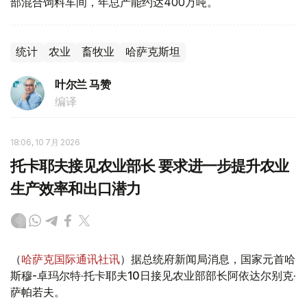
部混合饲料车间，年总产能约达400万吨。
统计
农业
畜牧业
哈萨克斯坦
叶尔兰 马赞
编译
18:06, 10 7月 2026
托卡耶夫接见农业部长 要求进一步提升农业
生产效率和出口潜力
（
哈萨克国际通讯社讯
）据总统府新闻局消息，国家元首哈
斯穆-卓玛尔特·托卡耶夫10日接见农业部部长阿依达尔别克·
萨帕若夫。