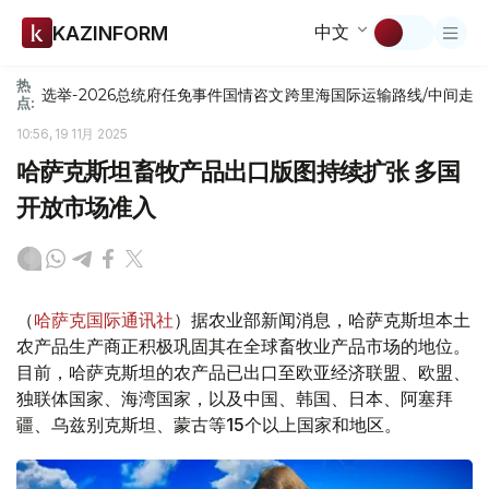
中文
KAZINFORM
热
选举-2026
总统府
任免
事件
国情咨文
跨里海国际运输路线/中间走
点:
10:56, 19 11月 2025
哈萨克斯坦畜牧产品出口版图持续扩张 多国
开放市场准入
（
哈萨克国际通讯社
）据农业部新闻消息，哈萨克斯坦本土
农产品生产商正积极巩固其在全球畜牧业产品市场的地位。
目前，哈萨克斯坦的农产品已出口至欧亚经济联盟、欧盟、
独联体国家、海湾国家，以及中国、韩国、日本、阿塞拜
疆、乌兹别克斯坦、蒙古等15个以上国家和地区。