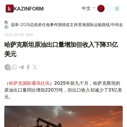
中文
KAZINFORM
热
选举-2026
总统府
任免
事件
国情咨文
跨里海国际运输路线/中间走
点:
13:41, 05 11月 2025
哈萨克斯坦原油出口量增加但收入下降31亿
美元
（
哈萨克国际通讯社讯
）2025年前九个月，哈萨克斯坦的
原油出口量同比增加220万吨，但出口收入却减少了31亿美
元。