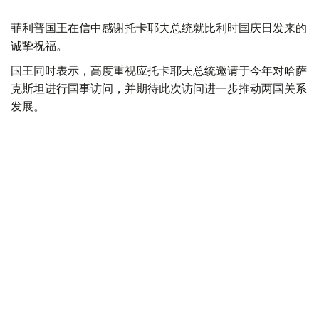
菲利普国王在信中感谢托卡耶夫总统就比利时国庆日发来的
诚挚祝福。
国王同时表示，高度重视应托卡耶夫总统邀请于今年对哈萨
克斯坦进行国事访问，并期待此次访问进一步推动两国关系
发展。
总统
外交
哈斯穆-卓玛尔特·托卡耶夫
达娜 努尔巴克提
编译
KAZINFORM