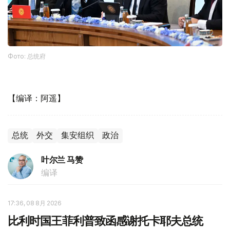
Фото: 总统府
【编译：阿遥】
总统
外交
集安组织
政治
叶尔兰 马赞
编译
17:36, 08 8月 2026
比利时国王菲利普致函感谢托卡耶夫总统