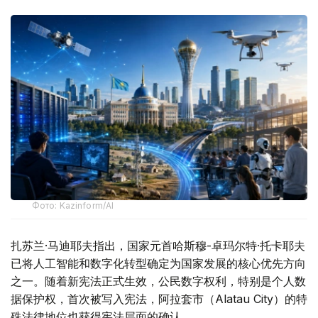
Фото: Kazinform/AI
扎苏兰·马迪耶夫指出，国家元首哈斯穆-卓玛尔特·托卡耶夫
已将人工智能和数字化转型确定为国家发展的核心优先方向
之一。随着新宪法正式生效，公民数字权利，特别是个人数
据保护权，首次被写入宪法，阿拉套市（Alatau City）的特
殊法律地位也获得宪法层面的确认。