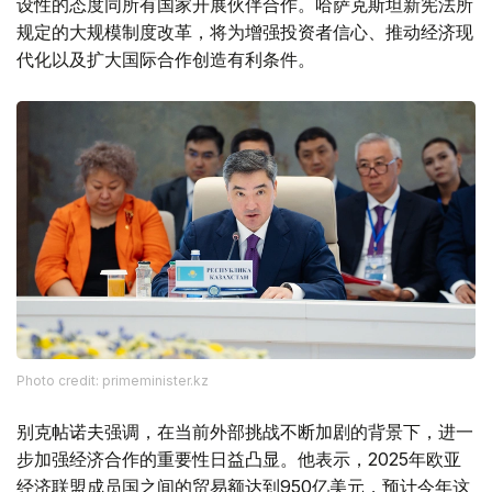
设性的态度同所有国家开展伙伴合作。哈萨克斯坦新宪法所
规定的大规模制度改革，将为增强投资者信心、推动经济现
代化以及扩大国际合作创造有利条件。
Photo credit: primeminister.kz
别克帖诺夫强调，在当前外部挑战不断加剧的背景下，进一
步加强经济合作的重要性日益凸显。他表示，2025年欧亚
经济联盟成员国之间的贸易额达到950亿美元，预计今年这