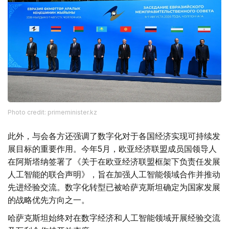
Photo credit: primeminister.kz
此外，与会各方还强调了数字化对于各国经济实现可持续发
展目标的重要作用。今年5月，欧亚经济联盟成员国领导人
在阿斯塔纳签署了《关于在欧亚经济联盟框架下负责任发展
人工智能的联合声明》，旨在加强人工智能领域合作并推动
先进经验交流。数字化转型已被哈萨克斯坦确定为国家发展
的战略优先方向之一。
哈萨克斯坦始终对在数字经济和人工智能领域开展经验交流