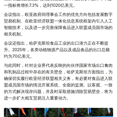
一指标将增长7.3%，达到1020亿美元。
会议指出，欧亚政府间理事会工作的优先方向包括发展数字
贸易机制、在欧亚经济联盟一体化信息系统框架内引入人工
智能技术，以及进一步完善保障食品进入联盟成员国市场的
相关机制。
会议还指出，哈萨克斯坦食品工业的出口潜力正在不断提
升。2025年，各类动植物源产品以及成品食品的出口总额
约为70亿美元。
与此同时，针对企业界代表反映的向伙伴国家市场出口禽肉
和乳制品过程中存在的有关壁垒，哈萨克斯坦方面指出，为
确保切实履行欧亚经济联盟相关义务，有必要对食品进入联
盟成员国市场的情况开展系统、全面的监测。以客观、一致
的方式解决现存问题，并及时采取措施消除贸易壁垒，将为
进一步扩大相互贸易注入重要动力。