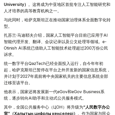
University）
。这将成为中亚地区首批专注人工智能研究和
人才培养的高等教育机构之一。
与此同时，哈萨克斯坦正在推动国家治理体系全面数字化转
型。
扎苏兰·马迪耶夫介绍，国家人工智能平台目前已应用于AI
智能代理开发、翻译、会议记录以及公文处理等领域。e-
Otinish AI系统已借助人工智能技术处理超过200万份公民
诉求。
统一数字平台QazTech已经全面投入运行，自今年年初
起，哈萨克斯坦已暂停在平台之外开发新的国家信息系统，
并计划于2027年底前将中央国家机关的主要信息系统全部
迁移至该平台。
他表示，国家还将发展新一代eGov和eGov Business系
统，逐步转向AI助手和主动式公共服务模式。
其中，全国公共服务中心（ЦОН）将升级为
“人民数字办公
室”（Халықтың цифрлық кеңселері）
。作为国家与民众