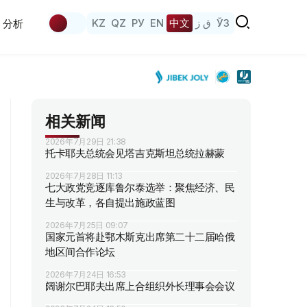
KZ
QZ
РУ
EN
中文
ق ز
ЎЗ
分析
相关新闻
2026年7月29日 21:38
托卡耶夫总统会见塔吉克斯坦总统拉赫蒙
2026年7月28日 11:13
七大政党竞逐库鲁尔泰选举：聚焦经济、民
生与改革，各自提出施政蓝图
2026年7月25日 09:07
国家元首将赴鄂木斯克出席第二十二届哈俄
地区间合作论坛
2026年7月24日 16:53
阔谢尔巴耶夫出席上合组织外长理事会会议