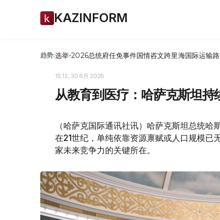
KAZINFORM
选举-2026
总统府
任免
事件
国情咨文
跨里海国际运输路
趋势:
15:12, 30 6月 2026
从教育到医疗：哈萨克斯坦持
（哈萨克国际通讯社讯）哈萨克斯坦总统哈斯
在21世纪，单纯依靠资源禀赋或人口规模已
家未来竞争力的关键所在。