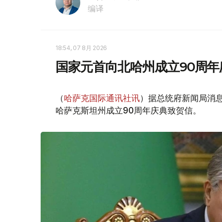
编译
18:54, 07 8月 2026
国家元首向北哈州成立90周年
（
哈萨克国际通讯社讯
）据总统府新闻局消息
哈萨克斯坦州成立90周年庆典致贺信。