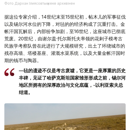
Фото Дархан Ілиясовтың жеке архивінен
据这位专家介绍，14世纪末至15世纪初，帖木儿的军事征伐
以及锡尔河水位的下降，对毡的的经济构成了沉重打击。金
帐汗国瓦解后，内部纷争加剧，至16世纪，这座城市已彻底
荒废。20世纪，由谢尔盖·托尔斯托夫率领的花剌子模考古
民族学考察队曾在此进行了大规模研究，出土了环绕城市的
残存高墙、塔楼基座、灌溉水渠系统，以及大量金帐汗国时
期的钱币与陶器。
—毡的遗迹不仅是考古废墟，它更是一座厚重的历史
丰碑，见证了哈萨克斯坦国家雏形形成之前，锡尔河
地区所拥有的深厚政治与文化底蕴，-以利亚索夫总
结道。