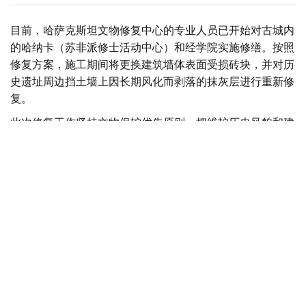
目前，哈萨克斯坦文物修复中心的专业人员已开始对古城内
的哈纳卡（苏非派修士活动中心）和经学院实施修缮。按照
修复方案，施工期间将更换建筑墙体表面受损砖块，并对历
史遗址周边挡土墙上因长期风化而剥落的抹灰层进行重新修
复。
此次修复工作坚持文物保护优先原则，把维护历史风貌和建
筑特色作为首要目标。修缮过程中使用的建筑材料将严格依
据遗址本身的结构特点进行选择，确保新增修复部分与原有
建筑风格协调统一，最大限度保持遗址的真实性和完整性。