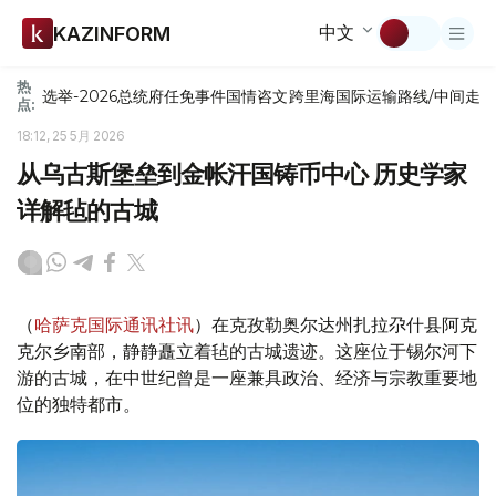
中文
KAZINFORM
热
选举-2026
总统府
任免
事件
国情咨文
跨里海国际运输路线/中间走
点:
18:12, 25 5月 2026
从乌古斯堡垒到金帐汗国铸币中心 历史学家
详解毡的古城
（
哈萨克国际通讯社讯
）在克孜勒奥尔达州扎拉尕什县阿克
克尔乡南部，静静矗立着毡的古城遗迹。这座位于锡尔河下
游的古城，在中世纪曾是一座兼具政治、经济与宗教重要地
位的独特都市。