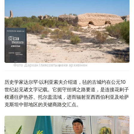
Фото Дархан Ілиясовтың жеке архивінен
历史学家达尔罕·以利亚索夫介绍道，毡的古城约在公元10
世纪起见诸文字记载。它扼守丝绸之路要道，是连接花剌子
模通往萨热苏、托尔盖流域，进而辐射至西西伯利亚及哈萨
克斯坦中部地区的关键商路交汇点。