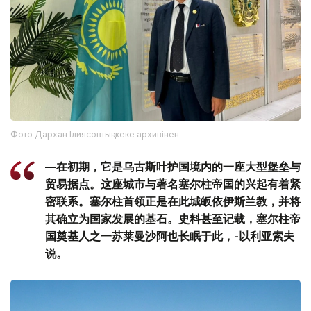
Фото Дархан Ілиясовтың жеке архивінен
—在初期，它是乌古斯叶护国境内的一座大型堡垒与
贸易据点。这座城市与著名塞尔柱帝国的兴起有着紧
密联系。塞尔柱首领正是在此城皈依伊斯兰教，并将
其确立为国家发展的基石。史料甚至记载，塞尔柱帝
国奠基人之一苏莱曼沙阿也长眠于此，-以利亚索夫
说。