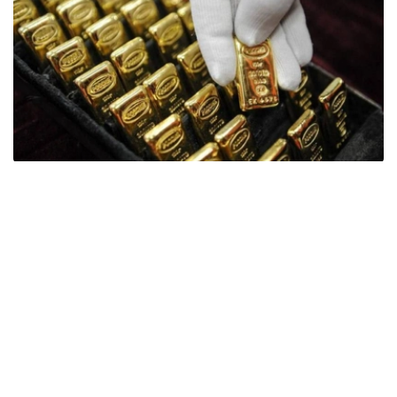
Фото: ӨзА
季度报告显示，哈萨克斯坦国家银行黄金储备增加了15吨。
波兰是2026年第二季度最大的黄金买家。该国在2026年第
二季度增加了51吨黄金储备。
中国购买了33吨黄金，乌兹别克斯坦购买了16吨，哈萨克
斯坦购买了15吨。约旦和捷克共和国的中央银行也分别增加
了6吨黄金储备。
全球各国央行在第二季度共购买了约289吨黄金，比2025年