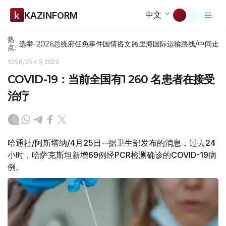
中文
KAZINFORM
热
选举-2026
总统府
任免
事件
国情咨文
跨里海国际运输路线/中间走
点:
10:58, 25 4月 2023
COVID-19：当前全国有1 260 名患者在接受
治疗
哈通社/阿斯塔纳/4月25日--据卫生部发布的消息，过去24
小时，哈萨克斯坦新增69例经PCR检测确诊的COVID-19病
例。