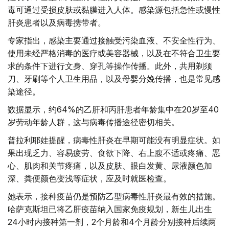
毒可通过受损皮肤或黏膜进入人体。感染源包括急性或慢性
肝炎患者以及病毒携带者。
专家指出，感染主要通过接触受污染血液、不安全性行为、
使用未经严格消毒的医疗或美容器械，以及在不符合卫生要
求的条件下进行文身、穿孔等操作传播。此外，共用剃须
刀、牙刷等个人卫生用品，以及母婴分娩传播，也是常见感
染途径。
数据显示，约64%的乙肝和丙肝患者年龄集中在20岁至40
岁劳动年龄人群，这与病毒传播途径密切相关。
普拉利耶娃提醒，病毒性肝炎在早期可能没有明显症状。如
果出现乏力、容易疲劳、食欲下降、右上腹不适或疼痛、恶
心、肌肉和关节疼痛，以及皮肤、眼白发黄、尿液颜色加
深、粪便颜色变浅等症状，应及时就医检查。
她表示，接种疫苗仍是预防乙型病毒性肝炎最有效的措施。
哈萨克斯坦已将乙肝疫苗纳入国家免疫规划，新生儿出生
24小时内接种第一剂，2个月龄和4个月龄分别接种后续两