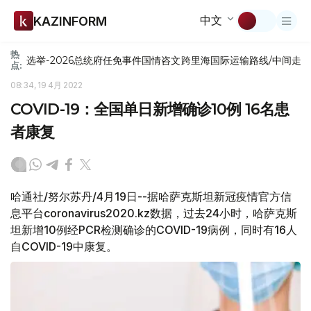
中文
KAZINFORM
热
选举-2026
总统府
任免
事件
国情咨文
跨里海国际运输路线/中间走
点:
08:34, 19 4月 2022
COVID-19：全国单日新增确诊10例 16名患
者康复
哈通社/努尔苏丹/4月19日--据哈萨克斯坦新冠疫情官方信
息平台coronavirus2020.kz数据，过去24小时，哈萨克斯
坦新增10例经PCR检测确诊的COVID-19病例，同时有16人
自COVID-19中康复。