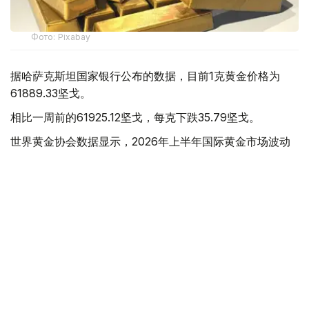
Фото: Pixabay
据哈萨克斯坦国家银行公布的数据，目前1克黄金价格为
61889.33坚戈。
相比一周前的61925.12坚戈，每克下跌35.79坚戈。
世界黄金协会数据显示，2026年上半年国际黄金市场波动
明显。今年1月，国际金价曾12次刷新历史纪录，最高升至
每金衡盎司5405美元；但到6月，金价一度回落至每金衡盎
司4002美元。
世界黄金协会表示，下半年黄金价格走势将主要受到地缘政
治局势、利率变化以及投资者市场情绪等因素影响。
在当前市场环境保持不变的情况下，预计到今年年底，国际
金价将围绕每金衡盎司4100美元上下约5%的区间波动。