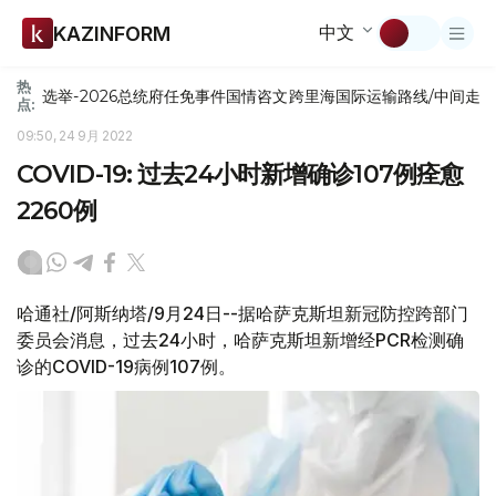
中文
KAZINFORM
热
选举-2026
总统府
任免
事件
国情咨文
跨里海国际运输路线/中间走
点:
09:50, 24 9月 2022
COVID-19: 过去24小时新增确诊107例痊愈
2260例
哈通社/阿斯纳塔/9月24日--据哈萨克斯坦新冠防控跨部门
委员会消息，过去24小时，哈萨克斯坦新增经PCR检测确
诊的COVID-19病例107例。