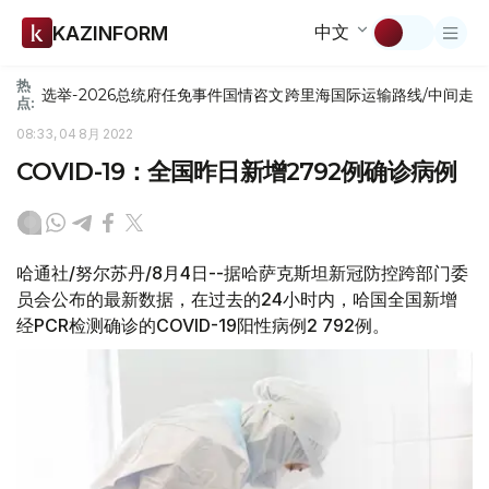
中文
KAZINFORM
热
选举-2026
总统府
任免
事件
国情咨文
跨里海国际运输路线/中间走
点:
08:33, 04 8月 2022
COVID-19：全国昨日新增2792例确诊病例
哈通社/努尔苏丹/8月4日--据哈萨克斯坦新冠防控跨部门委
员会公布的最新数据，在过去的24小时内，哈国全国新增
经PCR检测确诊的COVID-19阳性病例2 792例。