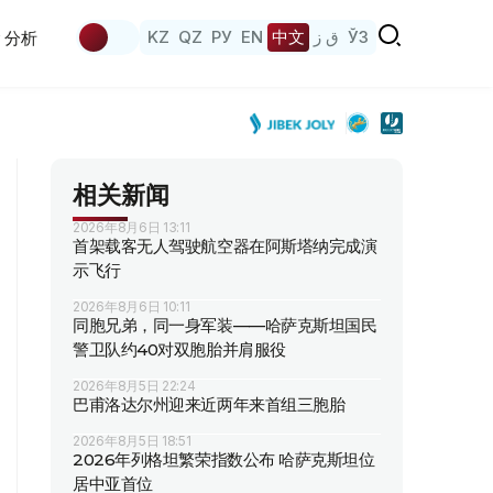
KZ
QZ
РУ
EN
中文
ق ز
ЎЗ
分析
相关新闻
2026年8月6日 13:11
首架载客无人驾驶航空器在阿斯塔纳完成演
示飞行
2026年8月6日 10:11
同胞兄弟，同一身军装——哈萨克斯坦国民
警卫队约40对双胞胎并肩服役
2026年8月5日 22:24
巴甫洛达尔州迎来近两年来首组三胞胎
2026年8月5日 18:51
2026年列格坦繁荣指数公布 哈萨克斯坦位
居中亚首位