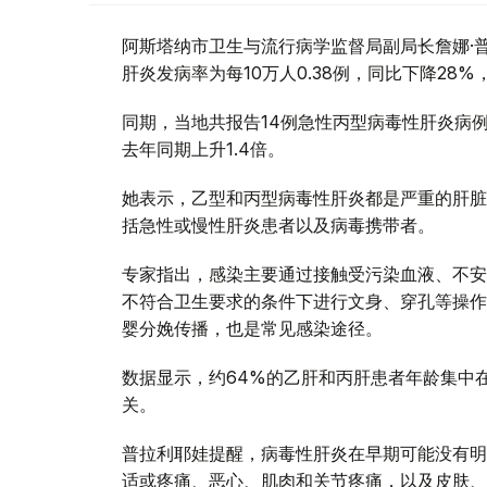
阿斯塔纳市卫生与流行病学监督局副局长詹娜·
肝炎发病率为每10万人0.38例，同比下降28%
同期，当地共报告14例急性丙型病毒性肝炎病例
去年同期上升1.4倍。
她表示，乙型和丙型病毒性肝炎都是严重的肝脏
括急性或慢性肝炎患者以及病毒携带者。
专家指出，感染主要通过接触受污染血液、不安
不符合卫生要求的条件下进行文身、穿孔等操作
婴分娩传播，也是常见感染途径。
数据显示，约64%的乙肝和丙肝患者年龄集中在
关。
普拉利耶娃提醒，病毒性肝炎在早期可能没有明
适或疼痛、恶心、肌肉和关节疼痛，以及皮肤、