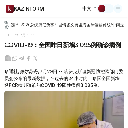
中文
KAZINFORM
热
选举-2026
总统府
任免
事件
国情咨文
跨里海国际运输路线/中间走
点:
08:35, 29 7月 2022
COVID-19：全国昨日新增3 095例确诊病例
哈通社/努尔苏丹/7月29日 -- 哈萨克斯坦新冠防控跨部门委
员会公布的最新数据，在过去的24小时内，哈国全国新增
经PCR检测确诊的COVID-19阳性病例3 095例。