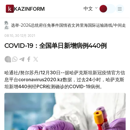
中文
KAZINFORM
热
选举-2026
总统府
任免
事件
国情咨文
跨里海国际运输路线/中间走
点:
08:10, 30 12月 2021
COVID-19：全国单日新增病例440例
哈通社/努尔苏丹/12月30日--据哈萨克斯坦新冠疫情官方信
息平台coronavirus2020.kz数据，过去24小时，哈萨克斯
坦新增440例经PCR检测确诊的COVID-19病例。