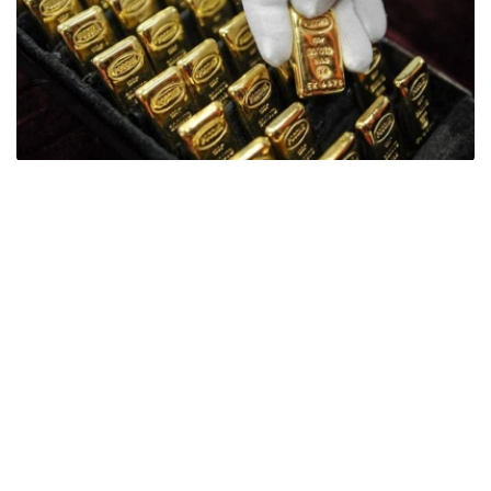
Фото: ӨзА
季度报告显示，哈萨克斯坦国家银行黄金储备增加了15吨。
波兰是2026年第二季度最大的黄金买家。该国在2026年第
二季度增加了51吨黄金储备。
中国购买了33吨黄金，乌兹别克斯坦购买了16吨，哈萨克
斯坦购买了15吨。约旦和捷克共和国的中央银行也分别增加
了6吨黄金储备。
全球各国央行在第二季度共购买了约289吨黄金，比2025年
同期增长了62%。去年同期，黄金购买量约为178吨。