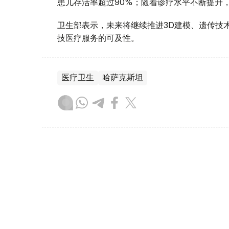
患儿存活率超过90%；随着诊疗水平不断提升，
卫生部表示，未来将继续推进3D建模、遗传技
技医疗服务的可及性。
医疗卫生
哈萨克斯坦
达娜 努尔巴克提
编译
11:15, 06 8月 2026
文身、穿孔暗藏感染风险 专