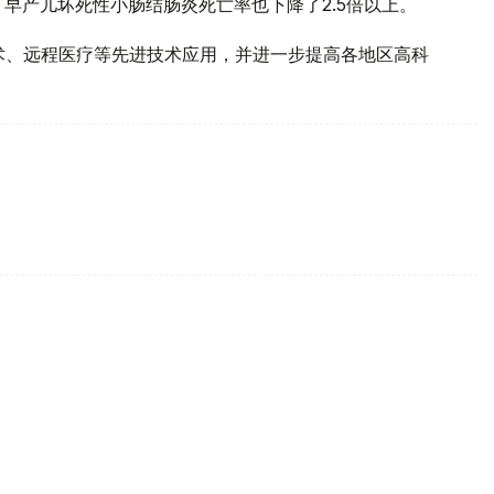
早产儿坏死性小肠结肠炎死亡率也下降了2.5倍以上。
术、远程医疗等先进技术应用，并进一步提高各地区高科
家提醒科学预防病毒性肝炎