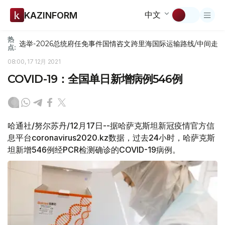
中文
KAZINFORM
热
选举-2026
总统府
任免
事件
国情咨文
跨里海国际运输路线/中间走
点:
08:00, 17 12月 2021
COVID-19：全国单日新增病例546例
哈通社/努尔苏丹/12月17日--据哈萨克斯坦新冠疫情官方信
息平台coronavirus2020.kz数据，过去24小时，哈萨克斯
坦新增546例经PCR检测确诊的COVID-19病例。