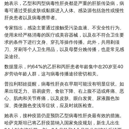
她表示，乙型和丙型病毒性肝炎都是严重的肝脏传染病，病
毒可通过受损皮肤或黏膜进入人体。感染源包括急性或慢性
肝炎患者以及病毒携带者。
专家指出，感染主要通过接触受污染血液、不安全性行为、
使用未经严格消毒的医疗或美容器械，以及在不符合卫生要
求的条件下进行文身、穿孔等操作传播。此外，共用剃须
刀、牙刷等个人卫生用品，以及母婴分娩传播，也是常见感
染途径。
数据显示，约64%的乙肝和丙肝患者年龄集中在20岁至40
岁劳动年龄人群，这与病毒传播途径密切相关。
普拉利耶娃提醒，病毒性肝炎在早期可能没有明显症状。如
果出现乏力、容易疲劳、食欲下降、右上腹不适或疼痛、恶
心、肌肉和关节疼痛，以及皮肤、眼白发黄、尿液颜色加
深、粪便颜色变浅等症状，应及时就医检查。
她表示，接种疫苗仍是预防乙型病毒性肝炎最有效的措施。
哈萨克斯坦已将乙肝疫苗纳入国家免疫规划，新生儿出生