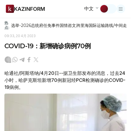
中文
KAZINFORM
热
选举-2026
总统府
任免
事件
国情咨文
跨里海国际运输路线/中间走
点:
09:33, 20 4月 2023
COVID-19：新增确诊病例70例
哈通社/阿斯塔纳/4月20日--据卫生部发布的消息，过去24
小时，哈萨克斯坦新增70例新冠经PCR检测确诊的COVID-
19病例。