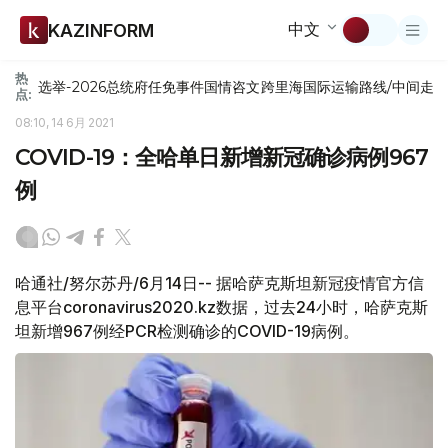
中文
KAZINFORM
热
选举-2026
总统府
任免
事件
国情咨文
跨里海国际运输路线/中间走
点:
08:10, 14 6月 2021
COVID-19：全哈单日新增新冠确诊病例967
例
哈通社/努尔苏丹/6月14日-- 据哈萨克斯坦新冠疫情官方信
息平台coronavirus2020.kz数据，过去24小时，哈萨克斯
坦新增967例经PCR检测确诊的COVID-19病例。