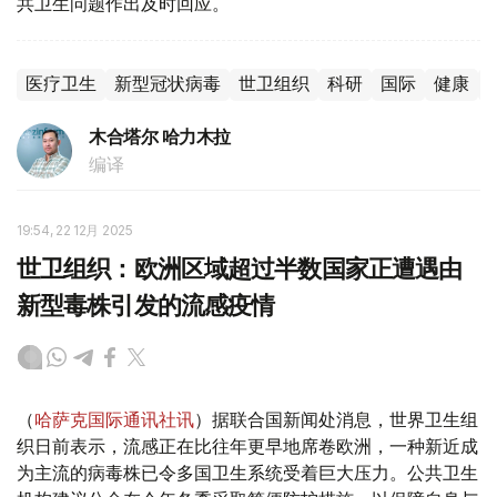
共卫生问题作出及时回应。
医疗卫生
新型冠状病毒
世卫组织
科研
国际
健康
木合塔尔 哈力木拉
编译
19:54, 22 12月 2025
世卫组织：欧洲区域超过半数国家正遭遇由
新型毒株引发的流感疫情
（
哈萨克国际通讯社讯
）据联合国新闻处消息，世界卫生组
织日前表示，流感正在比往年更早地席卷欧洲，一种新近成
为主流的病毒株已令多国卫生系统受着巨大压力。公共卫生