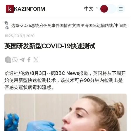
中文
KAZINFORM
热
选举-2026
总统府
任免
事件
国情咨文
跨里海国际运输路线/中间走
点:
16:25, 03 8月 2020
英国研发新型COVID-19快速测试
哈通社/伦敦/8月3日--据BBC News报道，英国将从下周开
始使用新型快速检测技术，该技术可在90分钟内检测出是
否感染冠状病毒和流感。