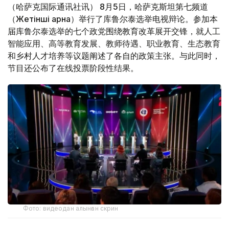
（哈萨克国际通讯社讯） 8月5日，哈萨克斯坦第七频道
（Жетінші арна）举行了库鲁尔泰选举电视辩论。参加本
届库鲁尔泰选举的七个政党围绕教育改革展开交锋，就人工
智能应用、高等教育发展、教师待遇、职业教育、生态教育
和乡村人才培养等议题阐述了各自的政策主张。与此同时，
节目还公布了在线投票阶段性结果。
Фото: видеодан алынған скрин