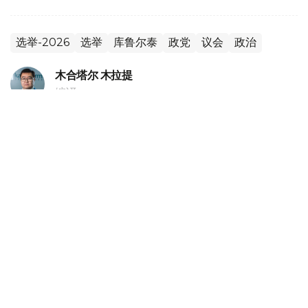
选举-2026
选举
库鲁尔泰
政党
议会
政治
木合塔尔 木拉提
编译
20:18, 05 8月 2026
哈萨克斯坦副外长会见独联体第一副秘书长
（
哈萨克国际通讯社讯
）据外交部消息，哈萨克斯坦外交部
副部长阿勒别克·库安特洛夫5日会见独联体第一副秘书长伊
戈尔·彼得里申科。