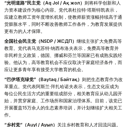
“光明道路”民主党（Aq Jol / Ақ жол）
则将科学创新和人
力资本建设作为核心内容。党代表杜拉特·塔斯特凯表示，
应建立教师工资年度增长机制，使教师薪资涨幅持续高于通
货膨胀水平，同时不断改善教师工作条件，为教育发展提供
更有力的人才保障。
全国社会民主党（NSDP / ЖСДП）
继续主张扩大免费高等
教育。党代表马克苏特·纳西布洛夫表示，免费高等教育并
非民粹主义政策，德国、挪威和芬兰等国家已有成熟实践经
验。他认为，高等教育机会不应仅取决于家庭经济条件，而
应让更多青年享有接受大学教育的机会。
“巴伊塔克绿党”（Baytaq / Байтақ）
则把生态教育作为改
革重点。党代表阿斯兰·拜扎哈诺夫表示，生态文化应成为
每位公民生活方式的重要组成部分，相关教育应从幼儿园开
始，并贯穿家庭、工作场所和国家治理体系。目前，该党已
开展覆盖15万余人的生态素养培训，并计划继续扩大相关工
作。
“乡村党”（Auyl / Ауыл）
关注乡村教育和人才回流问题。