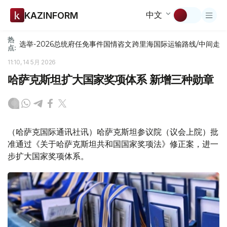
中文
KAZINFORM
热
选举-2026
总统府
任免
事件
国情咨文
跨里海国际运输路线/中间走
点:
11:10, 14 5月 2026
哈萨克斯坦扩大国家奖项体系 新增三种勋章
（哈萨克国际通讯社讯）哈萨克斯坦参议院（议会上院）批
准通过《关于哈萨克斯坦共和国国家奖项法》修正案，进一
步扩大国家奖项体系。