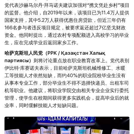
党代表沙赫马尔丹·拜马诺夫建议加强对“携文凭赴乡村”项目
的监督。他介绍，自2019年以来，该项目已为11.4万人提供
国家支持，其中5.2万人获得优惠住房贷款，但近三年仍有
166名参与者违反项目规定，被要求返还超过7亿坚戈财政
资金。他同时提出，通过农村专项配额进入高校学习的毕业
生，应在完成学业后返回家乡工作。
哈萨克斯坦人民党（PPK / Қазақстан Халық
партиясы）
则将讨论重点放在职业教育改革上。党代表别
伊比特·库赛诺夫表示，目前哈萨克斯坦机械维修工、水暖
工等技能人才依然短缺，而约40%的职业院校毕业生没有
从事本专业工作，部分毕业生不得不选择快递员、出租车司
机等职业。他建议，将职业学院交由相关专业企业实行委托
管理，使学生在校期间获得更多实践机会，提高毕业后的就
业率，同时缓解技能人才短缺问题。