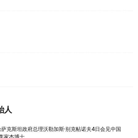
始人
萨克斯坦政府总理沃勒加斯·别克帖诺夫4日会见中国
创始人李家杰博士。