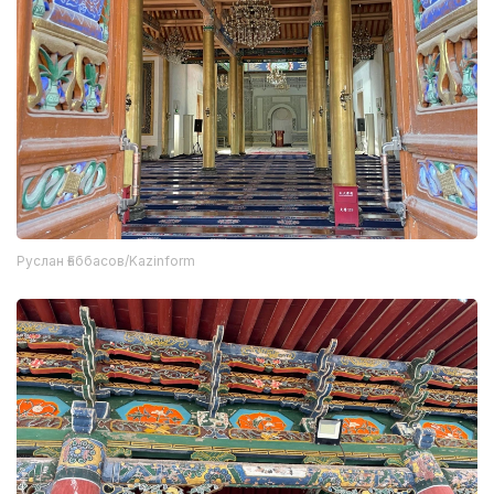
Руслан Ғаббасов/Kazinform