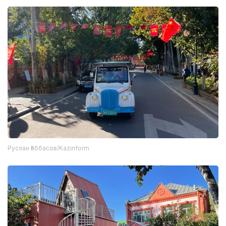
Руслан Ғаббасов/Kazinform