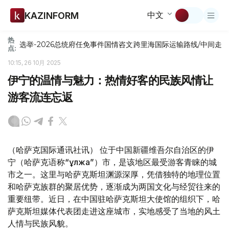
中文
KAZINFORM
热
选举-2026
总统府
任免
事件
国情咨文
跨里海国际运输路线/中间走
点:
10:15, 26 10月 2025
伊宁的温情与魅力：热情好客的民族风情让
游客流连忘返
（哈萨克国际通讯社讯） 位于中国新疆维吾尔自治区的伊
宁（哈萨克语称“Құлжа”）市，是该地区最受游客青睐的城
市之一。这里与哈萨克斯坦渊源深厚，凭借独特的地理位置
和哈萨克族群的聚居优势，逐渐成为两国文化与经贸往来的
重要纽带。近日，在中国驻哈萨克斯坦大使馆的组织下，哈
萨克斯坦媒体代表团走进这座城市，实地感受了当地的风土
人情与民族风貌。