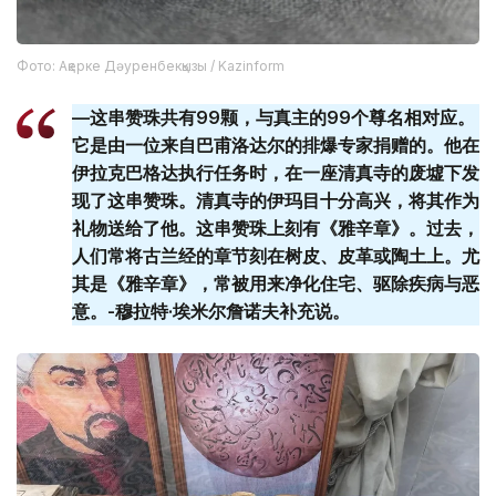
Фото: Ақерке Дәуренбекқызы / Kazinform
—这串赞珠共有99颗，与真主的99个尊名相对应。
它是由一位来自巴甫洛达尔的排爆专家捐赠的。他在
伊拉克巴格达执行任务时，在一座清真寺的废墟下发
现了这串赞珠。清真寺的伊玛目十分高兴，将其作为
礼物送给了他。这串赞珠上刻有《雅辛章》。过去，
人们常将古兰经的章节刻在树皮、皮革或陶土上。尤
其是《雅辛章》，常被用来净化住宅、驱除疾病与恶
意。-穆拉特·埃米尔詹诺夫补充说。