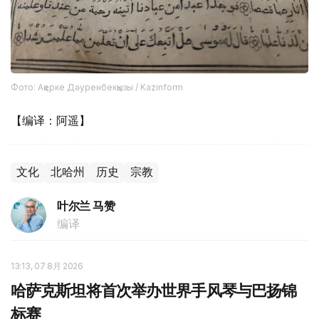
Фото: Ақерке Дәуренбекқызы / Kazinform
【编译：阿遥】
文化
北哈州
历史
宗教
叶尔兰 马赞
编译
13:13, 07 8月 2026
哈萨克斯坦将首次举办世界手风琴与巴扬锦
标赛