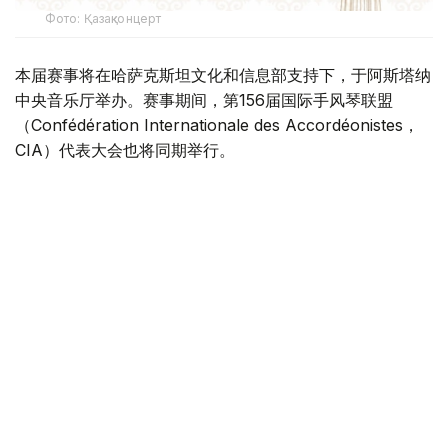
Фото: Қазақконцерт
本届赛事将在哈萨克斯坦文化和信息部支持下，于阿斯塔纳
中央音乐厅举办。赛事期间，第156届国际手风琴联盟
（Confédération Internationale des Accordéonistes，
CIA）代表大会也将同期举行。
“Coupe Mondiale”创办于1938年，是全球历史最悠久、最
具影响力的手风琴与巴扬国际赛事之一，长期以来汇聚来自
世界各地的优秀演奏家，为国际专业音乐交流的重要平台。
本届赛事将吸引来自多个国家的音乐家和文化界人士参与。
组委会介绍，评委来自21个国家，参赛选手来自16个国家和
地区，包括澳大利亚、美国、德国、意大利、法国、中国、
韩国、英国、土耳其、哈萨克斯坦等。
主办方表示，哈萨克斯坦获得举办这一国际赛事的资格，体
现了国际社会对该国文化实力的认可，也将进一步巩固阿斯
塔纳作为国际文化交流中心的地位，提升哈萨克斯坦在世界