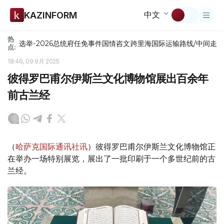
中文
KAZINFORM
热
选举-2026
总统府
任免
事件
国情咨文
跨里海国际运输路线/中间走
点:
18:46, 09 9月 2025
彼得罗巴甫尔伊斯兰文化博物馆展出百余年
前古兰经
（
哈萨克国际通讯社讯
）彼得罗巴甫尔伊斯兰文化博物馆正
在举办一场特别展览，展出了一批印刷于一个多世纪前的古
兰经。