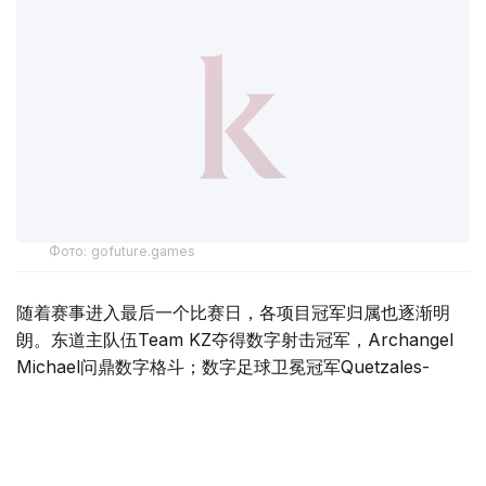
Фото: gofuture.games
随着赛事进入最后一个比赛日，各项目冠军归属也逐渐明
朗。东道主队伍Team KZ夺得数字射击冠军，Archangel
Michael问鼎数字格斗；数字足球卫冕冠军Quetzales-
Armadillos继续保留卫冕希望，MLBB项目则将迎来ONIC
与Bigetron by Vitality的巅峰对决。
数字格斗落幕 Archangel Michael强势夺冠