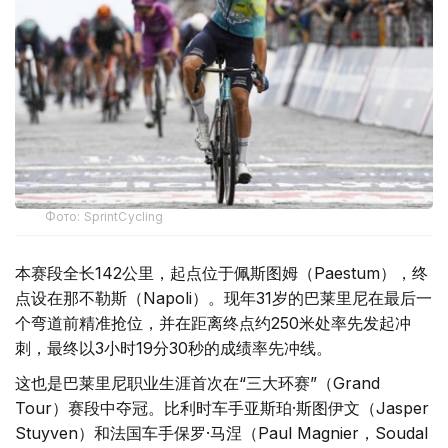
Фото: SprintCycling
本赛段全长142公里，起点位于佩斯图姆（Paestum），终
点设在那不勒斯（Napoli）。现年31岁的巴莱里尼在最后一
个弯道前精准抢位，并在距离终点约250米处率先发起冲
刺，最终以3小时19分30秒的成绩率先冲线。
这也是巴莱里尼职业生涯首次在“三大环赛”（Grand
Tour）赛段中夺冠。比利时车手亚斯珀·斯图伊文（Jasper
Stuyven）和法国车手保罗·马涅（Paul Magnier，Soudal