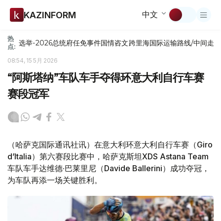
中文
KAZINFORM
热
选举-2026
总统府
任免
事件
国情咨文
跨里海国际运输路线/中间走
点:
08:54, 15 5月 2026
“阿斯塔纳”车队车手夺得环意大利自行车赛
赛段冠军
（哈萨克国际通讯社讯）在意大利环意大利自行车赛（Giro
d’Italia）第六赛段比赛中，哈萨克斯坦XDS Astana Team
车队车手达维德·巴莱里尼（Davide Ballerini）成功夺冠，
为车队再添一场关键胜利。