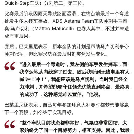
Quick-Step车队）分列第二、第三位。
比赛最后阶段因雨天导致路面湿滑，在终点前最后一个弯道
处发生多人摔车事故。XDS Astana Team车队冲刺手马泰
奥·马卢切利（Matteo Malucelli）也卷入其中，不过并未造
成严重后果。
赛后，巴莱里尼表示，原本全队的计划是帮助马卢切利争夺
冲刺冠军，但比赛形势在最后时刻突然发生变化。
“进入最后一个弯道时，我左侧的车手发生摔车，而
我幸运地从内线穿了过去。随后我听到无线电里有人
喊‘冲！冲！’，我想应该是马卢切利。当时我已经全
力冲刺，并希望能够守住领先优势直到终点。最终真
的成功了，这种感觉难以置信。”他说。
巴莱里尼还表示，自己每年参加环意大利赛时都梦想能够赢
下一个赛段，如今终于实现目标。
“整个车队目前状态都非常好，气氛也非常团结。大
家始终为了同一个目标努力，相互支持。因此，我最