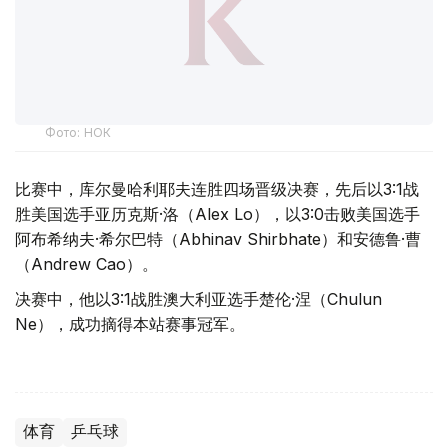
Фото: НОК
比赛中，库尔曼哈利耶夫连胜四场晋级决赛，先后以3:1战
胜美国选手亚历克斯·洛（Alex Lo），以3:0击败美国选手
阿布希纳夫·希尔巴特（Abhinav Shirbhate）和安德鲁·曹
（Andrew Cao）。
决赛中，他以3:1战胜澳大利亚选手楚伦·涅（Chulun
Ne），成功摘得本站赛事冠军。
体育
乒乓球