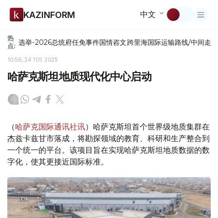
中文
KAZINFORM
热
选举-2026
总统府
任免
事件
国情咨文
跨里海国际运输路线/中间走
点:
10:56, 24 11月 2025
哈萨克斯坦地质现代化中心启动
（
哈萨克国际通讯社讯
）哈萨克斯坦首个世界级地质集群在
杰兹卡兹甘市落成，将勘探领域的教育、科研和生产整合到
一个统一的平台。该项目旨在实现哈萨克斯坦地质数据的数
字化，使其更接近国际标准。