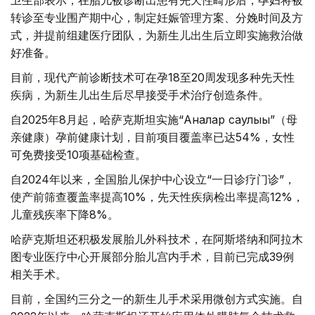
卫生部表示，在胎儿被诊断出患有先天性畸形后，孕妇将被
转诊至专业围产期中心，制定妊娠管理方案、分娩时间及方
式，并提前组建医疗团队，为新生儿出生后立即实施救治做
好准备。
目前，现代产前诊断技术可在孕18至20周发现多种先天性
疾病，为新生儿出生后尽早接受手术治疗创造条件。
自2025年8月起，哈萨克斯坦实施“Аналар саулығы”（母
亲健康）孕前健康计划，目前项目覆盖率已达54%，女性
可免费接受10项基础检查。
自2024年以来，全国胎儿保护中心设立“一日诊疗门诊”，
使产前筛查覆盖率提高10%，先天性疾病检出率提高12%，
儿童残疾率下降8%。
哈萨克斯坦还积极发展胎儿外科技术，在阿斯塔纳和阿拉木
图专业医疗中心开展部分胎儿宫内手术，目前已完成39例
相关手术。
目前，全国约三分之一的新生儿手术采用微创方式实施。自