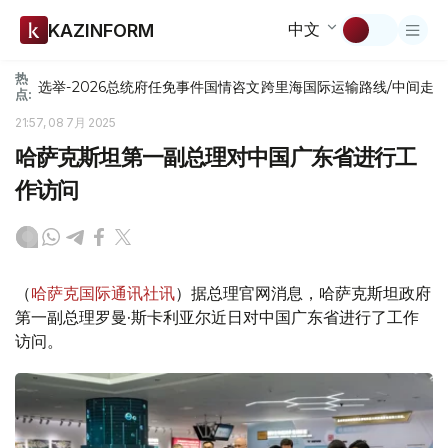
中文
KAZINFORM
热
选举-2026
总统府
任免
事件
国情咨文
跨里海国际运输路线/中间走
点:
21:57, 08 7月 2025
哈萨克斯坦第一副总理对中国广东省进行工
作访问
（
哈萨克国际通讯社讯
）据总理官网消息，哈萨克斯坦政府
第一副总理罗曼·斯卡利亚尔近日对中国广东省进行了工作
访问。