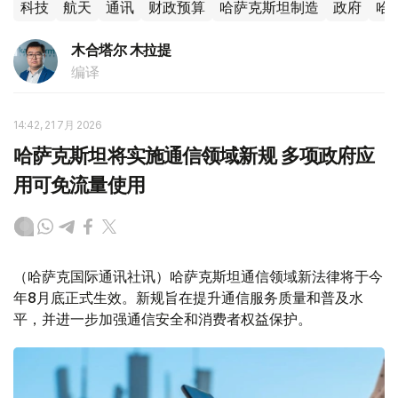
科技
航天
通讯
财政预算
哈萨克斯坦制造
政府
哈
木合塔尔 木拉提
编译
14:42, 21 7月 2026
哈萨克斯坦将实施通信领域新规 多项政府应
用可免流量使用
（哈萨克国际通讯社讯）哈萨克斯坦通信领域新法律将于今
年8月底正式生效。新规旨在提升通信服务质量和普及水
平，并进一步加强通信安全和消费者权益保护。