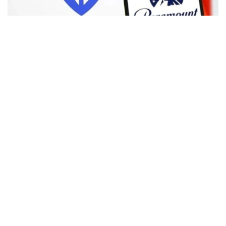
Фото: Аnadolu
根据路透社报道，英国政府表示，在派拉蒙强化了对节目编
排和新闻供给的保证后，政府将不对该交易进行干预。
此前，尽管该交易已获美国和中国等多地监管机构的批准，
但英国政府曾在6月份表示，倾向于对该交易进行干预，并
可能对其发起公共利益调查。
政府指出，派拉蒙天舞首席执行官埃里森（David Ellison）
所提供的保证，已解决英国文化、媒体和体育大臣南迪
（Lisa Nandy）的担忧，这些保证将转化为具有法律约束
力的承诺。
政府指出，派拉蒙已同意，合并后集团在英国的有线电视和
点播服务将保留各自独立的编辑自主权。