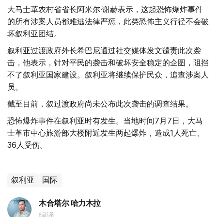
大马士革农村省省长阿米尔·谢赫表示，这起恐怖爆炸事件
的所有涉案人员都难逃法律严惩，此类恐怖主义行径不会破
坏叙利亚团结。
叙利亚过渡政府外长希巴尼通过社交媒体发文谴责此次袭
击，他表示，针对平民的袭击和破坏安全稳定的企图，阻挡
不了叙利亚国家建设。叙利亚将继续保护民众，追查涉案人
员。
截至目前，叙过渡政府尚未公布此次袭击的调查结果。
恐怖爆炸事件在叙利亚时有发生。当地时间7月7日，大马
士革市中心旅游部大楼附近发生两起爆炸，造成1人死亡、
36人受伤。
叙利亚
国际
木合塔尔 哈力木拉
编译