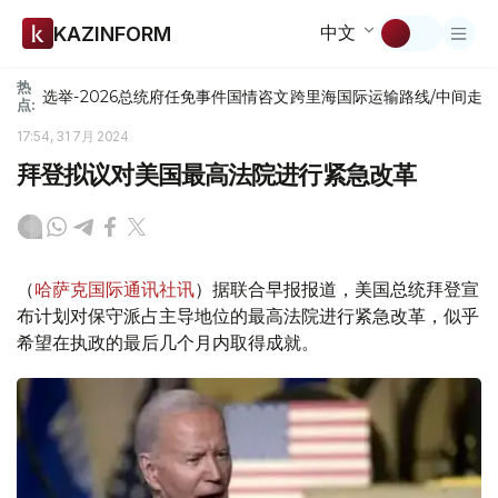
中文
KAZINFORM
热
选举-2026
总统府
任免
事件
国情咨文
跨里海国际运输路线/中间走
点:
17:54, 31 7月 2024
拜登拟议对美国最高法院进行紧急改革
（
哈萨克国际通讯社讯
）据联合早报报道，美国总统拜登宣
布计划对保守派占主导地位的最高法院进行紧急改革，似乎
希望在执政的最后几个月内取得成就。